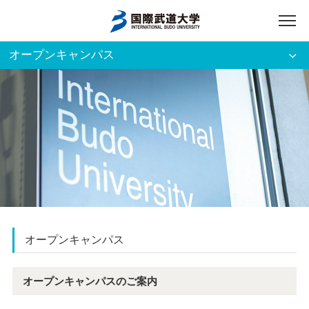
オープンキャンパス
アクセス
English
入試資料請求
ご利用者別
ホーム
大学案内
入試案内
オープンキャンパス
学部・大学院
オープンキャンパスのご案内
資格・就職