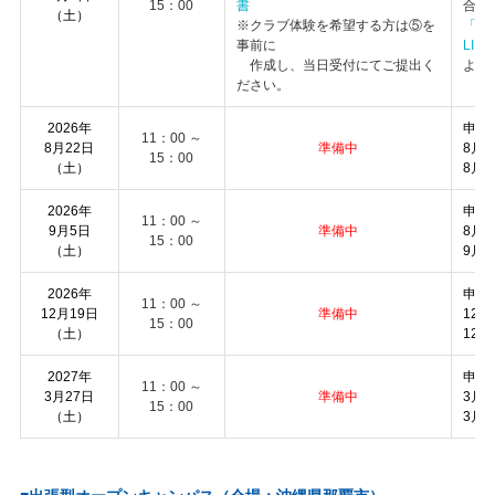
15：00
書
合に
（土）
※クラブ体験を希望する方は⑤を
「国
事前に
LIN
作成し、当日受付にてご提出く
より
ださい。
2026年
申込
11：00 ～
8月22日
準備中
8月1
15：00
（土）
8月1
2026年
申込
11：00 ～
9月5日
準備中
8月2
15：00
（土）
9月1
2026年
申込
11：00 ～
12月19日
準備中
12月
15：00
（土）
12月
2027年
申込
11：00 ～
3月27日
準備中
3月1
15：00
（土）
3月2