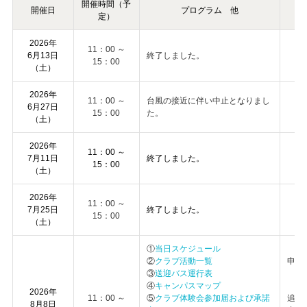
開催時間（予
開催日
プログラム 他
定）
2026年
11：00 ～
6月13日
終了しました。
15：00
（土）
2026年
11：00 ～
台風の接近に伴い中止となりまし
6月27日
15：00
た。
（土）
2026年
11：00 ～
7月11日
終了しました。
15：00
（土）
2026年
11：00 ～
7月25日
終了しました。
15：00
（土）
①
当日スケジュール
②
クラブ活動一覧
申し
③
送迎バス運行表
④
キャンパスマップ
2026年
11：00 ～
⑤
クラブ体験会参加届および承諾
追加
8月8日