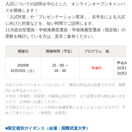
入試についての説明を中心とした、オンラインオープンキャンパ
スを開催します！
「入試対策」や「プレゼンテーション実演」、在学生による入試
に向けた対策などを、短い時間でご説明します。
11月総合型選抜・学校推薦型選抜・学校推薦型選抜（指定校）の
受験を検討している方は、是非ご参加ください。
開催日
開催時間（予定）
プログラム 他
申込み期
2026年
15：00 ～
準備中
10月13
10月24日（土）
16：30
10月22
※全てのオープンキャンパスにおいて、事前の申込みが必要ですので、期間
内にお申込みください。
※当日（来場型・出張型）の服装は自由です。また必要な持ち物はありませ
んので、お気軽にお越しください。
※天候などによりイベント内容が急遽変更になることもございますので、予
めご了承ください。（来場型・出張型）
■限定個別ガイダンス（会場：国際武道大学）