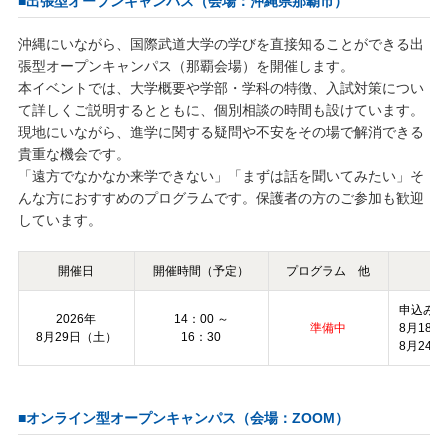
■出張型オープンキャンパス（会場：沖縄県那覇市）
沖縄にいながら、国際武道大学の学びを直接知ることができる出
張型オープンキャンパス（那覇会場）を開催します。
本イベントでは、大学概要や学部・学科の特徴、入試対策につい
て詳しくご説明するとともに、個別相談の時間も設けています。
現地にいながら、進学に関する疑問や不安をその場で解消できる
貴重な機会です。
「遠方でなかなか来学できない」「まずは話を聞いてみたい」そ
んな方におすすめのプログラムです。保護者の方のご参加も歓迎
しています。
開催日
開催時間（予定）
プログラム 他
申込み期
2026年
14：00 ～
準備中
8月18日
8月29日（土）
16：30
8月24日
■オンライン型オープンキャンパス（会場：ZOOM）