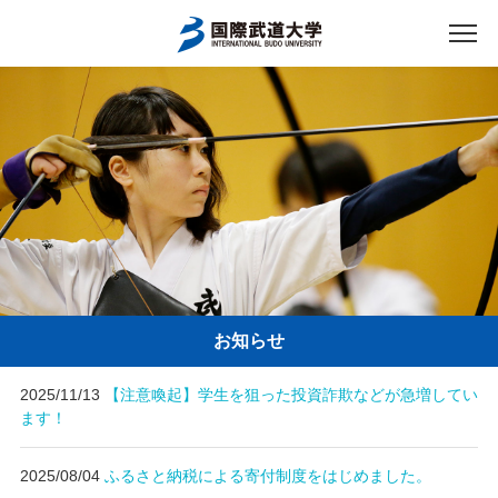
アクセス
English
入試資料請求
ご利用者別
ホーム
大学案内
お知らせ
入試案内
2025/11/13
【注意喚起】学生を狙った投資詐欺などが急増してい
ます！
学部・大学院
2025/08/04
ふるさと納税による寄付制度をはじめました。
資格・就職