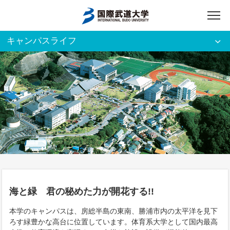
キャンパスライフ
アクセス
English
入試資料請求
ご利用者別
ホーム
大学案内
入試案内
海と緑 君の秘めた力が開花する!!
学部・大学院
本学のキャンパスは、房総半島の東南、勝浦市内の太平洋を見下
ろす緑豊かな高台に位置しています。体育系大学として国内最高
資格・就職