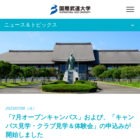
ニュース＆トピックス
アクセス
English
入試資料請求
ご利用者別
ホーム
大学案内
入試案内
2025/07/08（火）
「7月オープンキャンパス」および、「キャン
学部・大学院
パス見学・クラブ見学＆体験会」の申込みが
開始しました
資格・就職