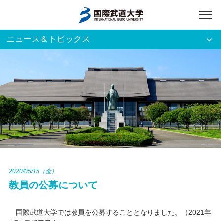
ニュース＆トピックス
アクセス
English
入試資料請求
ご利用者別
ホーム
大学案内
入試案内
2020/05/15（金）
教員の公募について
学部・大学院
国際武道大学では教員を公募することとなりました。（2021年
資格・就職