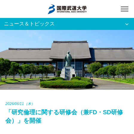
ニュース＆トピックス
アクセス
English
入試資料請求
ご利用者別
ホーム
大学案内
入試案内
2026/06/11（木）
「研究倫理に関する研修会（兼FD・SD研修
学部・大学院
会）」を開催
資格・就職