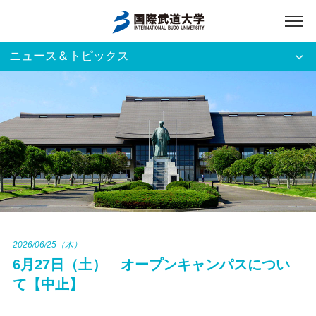
ニュース＆トピックス
アクセス
English
入試資料請求
ご利用者別
ホーム
大学案内
入試案内
2026/06/25（木）
6月27日（土） オープンキャンパスについ
学部・大学院
て【中止】
資格・就職