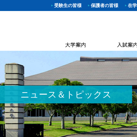
受験生の皆様
保護者の皆様
在学
学部入試
体育学部
進路（就
クラブ一
理事長
キャン
武道学
柔道部
Web出願
資格取得
学長あ
附属図
体育学
空手道
OP
大学院入
就職概要
沿革
なぎな
別科 武道
ラグビ
キャン
オープン
求人お申
建学の
大学院
ハンド
国際交
建学
進学相談
武大NAV
体操部
カリキ
校歌
水泳部
黒潮祭
取得可
入学金・
求人企業
校章
ゴルフ
卒業後
学費・
入試資料
キンボ
3つの
教員紹
ニュース＆トピックス
居合道
保険
アセス
ボクシ
各種手
野外ス
ミッシ
ストリ
教員紹
茶道部
ICG同
履修の