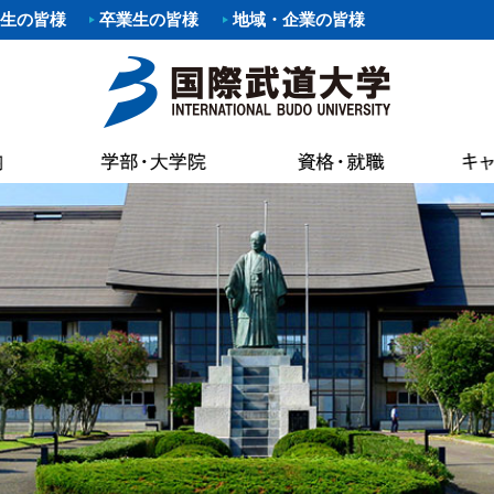
生の皆様
卒業生の皆様
地域・企業の皆様
要項
職）支援プログラム・イベント
覧
あいさつ
パスマップ
情報公開
各種証明書申
科
剣道部
寄附行為
案内
いさつ
書館
各種証明書申
科
部
少林寺拳法部
内部統制シ
AC（国際武道大学蔵書検索）
試要項
状況（結果）
健康管理・学
た部
野球部
国際武道大
専修課程
ー部
パスカレンダー
バスケットボール部
国際武道大
キャンパス
し込みのお願い（求人受付）
精神・教育目標・各種方針
学生食堂・売
ボール部
バドミントン部
大学の活動
流プログラム
訓
会
I（求人検索）
学生アパート
ダンス部
設置認可・
ュラム
バーベル部
ガバナンス
能な資格
学費等
・卒業生アンケート
後援会
・ロゴ・シンボルマーク
部
ソフトボール部
中期計画
の進路
奨学金
請求
アルバイト情
ール部
サーフィン部
自己点検・
ポリシー
介
準クラブ
冬季競技準クラブ
大学行事
IBUキャンパ
メントポリシー
ング同好会
軽音楽同好会
教員数・学
続き
各種規則
ポーツ同好会
フットサル同好会
大学組織
ョン・ステイトメント
ートダンス同好会
ビーチバレー同好会
財務情報
介
書道部
教育研究活
好会
大学祭実行委員会
公約研究費
手引・授業概要