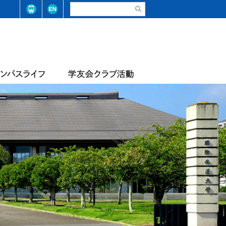
請・手続き（在学生）
弓道部
請・手続き（卒業生）
ステム整備に係る基本方針
合気道部
生相談
学学則
サッカー部
学大学院学則
バレーボール部
店
テニス・ソフトテニス部
情報
届出等
陸上競技部
・コード
レスリング部
ライフセービング部
報
評価報告
トレーナーチーム
軟式野球準クラブ
スライフアンケート
生数・卒業/修了生数
トライアスロン同好会
サッカー同好会
華道部
動等の状況
フランス文化部
の不正防止への取り組み