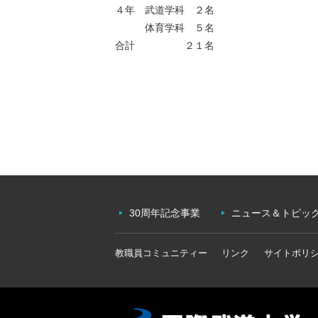
４年 武道学科 ２名
体育学科 ５名
合計 ２１名
30周年記念事業
ニュース＆トピッ
教職員コミュニティー
リンク
サイトポリ