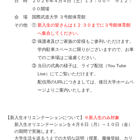
日 時 ２０２６年４月４日（土）１３：００～ ※１２：
００開場
会 場 国際武道大学 ３号館体育館
その他 ①
新入生の皆さんは１２:３０までに３号館体育館
へ集合してください。
② 保護者及びご家族の皆様もご参列いただけます。
学内駐車スペースに限りがございますので、お車
でのご来場はご遠慮ください。
③ 当日の式典の様子は、ライブ配信（You Tube
Live）にてご覧いただけます。
配信用のURLにつきましては、後日大学ホームペ
ージよりご案内いたします。
【新入生オリエンテーションについて】
※新入生のみ対象
新入生オリエンテーションを４月６日（月）～１０日（金）
の期間で実施します。
大学生活を送るうえでの大切な説明（授業、履修登録、カリ