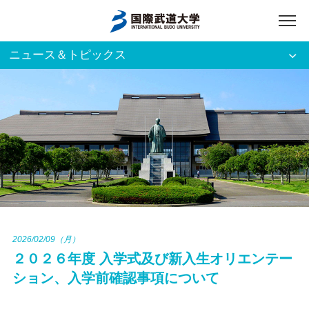
ニュース＆トピックス
アクセス
English
入試資料請求
ご利用者別
ホーム
大学案内
入試案内
2026/02/09（月）
２０２６年度 入学式及び新入生オリエンテー
学部・大学院
ション、入学前確認事項について
資格・就職