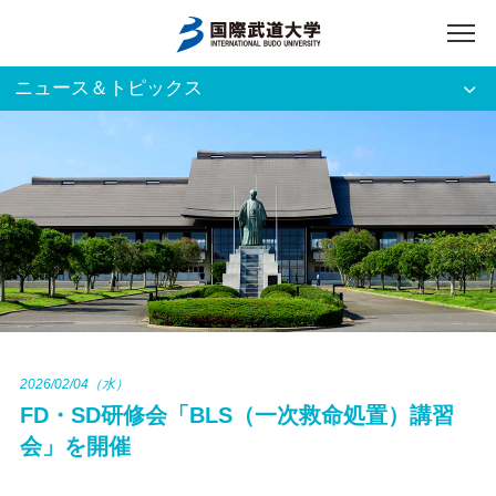
ニュース＆トピックス
アクセス
English
入試資料請求
ご利用者別
ホーム
大学案内
入試案内
2026/02/04（水）
FD・SD研修会「BLS（一次救命処置）講習
学部・大学院
会」を開催
資格・就職