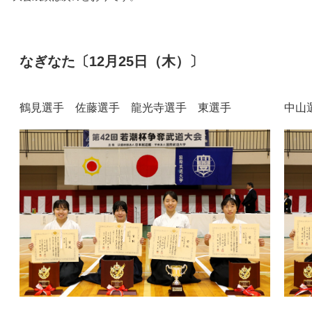
キャンパスライフ
なぎなた〔12月25日（木）〕
学友会クラブ活動
鶴見選手 佐藤選手 龍光寺選手 東選手
中山