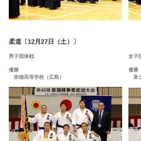
柔道〔12月27日（土）〕
男子団体戦
女子
優勝
優勝
崇徳高等学校（広島）
富士