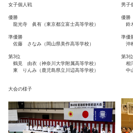
女子個人戦
男子
優勝
優勝
龍光寺 眞有（東京都立富士高等学校）
鈴木
準優勝
準優
佐藤 さなみ（岡山県美作高等学校）
沖村
第3位
第3
鶴見 由衣（神奈川大学附属高等学校）
相澤
東 りんみ（鹿児島県立川辺高等学校）
中山
大会の様子