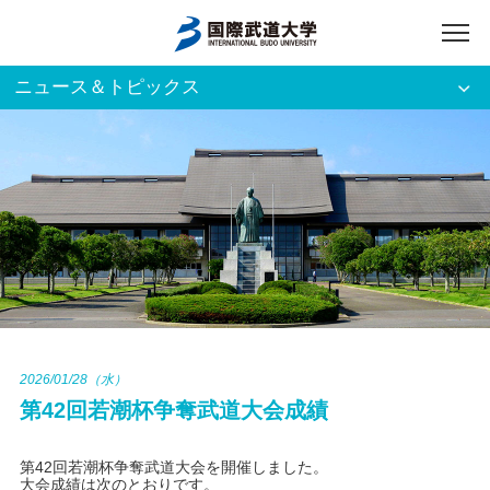
ニュース＆トピックス
アクセス
English
入試資料請求
ご利用者別
ホーム
大学案内
入試案内
2026/01/28（水）
第42回若潮杯争奪武道大会成績
学部・大学院
第42回若潮杯争奪武道大会を開催しました。
資格・就職
大会成績は次のとおりです。