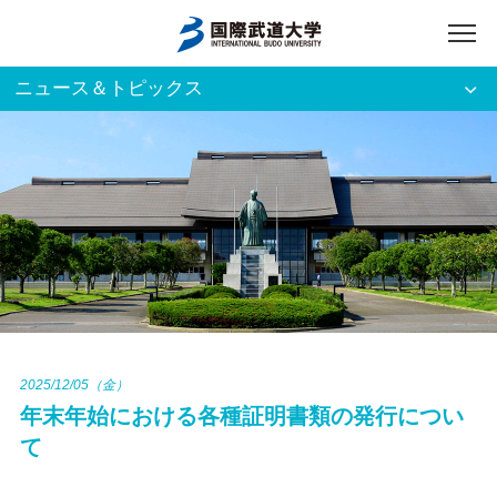
ニュース＆トピックス
アクセス
English
入試資料請求
ご利用者別
ホーム
大学案内
入試案内
2025/12/05（金）
年末年始における各種証明書類の発行につい
学部・大学院
て
資格・就職