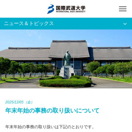
ニュース＆トピックス
アクセス
English
入試資料請求
ご利用者別
ホーム
大学案内
入試案内
2025/12/05（金）
年末年始の事務の取り扱いについて
学部・大学院
年末年始の事務の取り扱いは下記のとおりです。
資格・就職