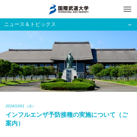
ニュース＆トピックス
アクセス
English
入試資料請求
ご利用者別
ホーム
大学案内
入試案内
2024/10/01（火）
インフルエンザ予防接種の実施について（ご
学部・大学院
案内）
資格・就職