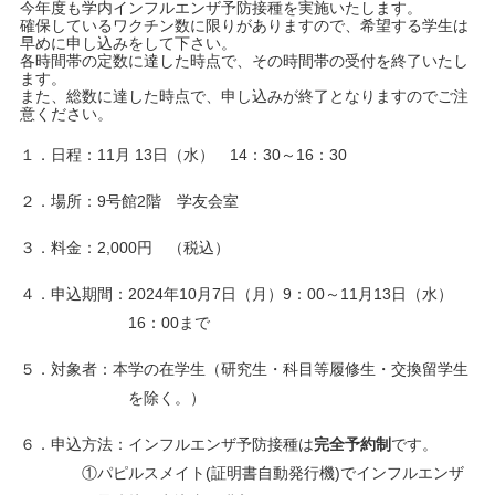
今年度も学内インフルエンザ予防接種を実施いたします。
確保しているワクチン数に限りがありますので、希望する学生は
早めに申し込みをして下さい。
キャンパスライフ
各時間帯の定数に達した時点で、その時間帯の受付を終了いたし
ます。
また、総数に達した時点で、申し込みが終了となりますのでご注
学友会クラブ活動
意ください。
１．日程：11月 13日（水） 14：30～16：30
２．場所：9号館2階 学友会室
３．料金：2,000円 （税込）
４．申込期間：2024年10月7日（月）9：00～11月13日（水）
16：00まで
５．対象者：本学の在学生（研究生・科目等履修生・交換留学生
を除く。）
６．申込方法：インフルエンザ予防接種は
完全予約制
です。
①パピルスメイト(証明書自動発行機)でインフルエンザ