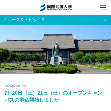
ニュース＆トピックス
アクセス
English
入試資料請求
ご利用者別
ホーム
大学案内
入試案内
2024/07/09（火）
7月20日（土）21日（日）のオープンキャン
学部・大学院
パスの申込開始しました
資格・就職