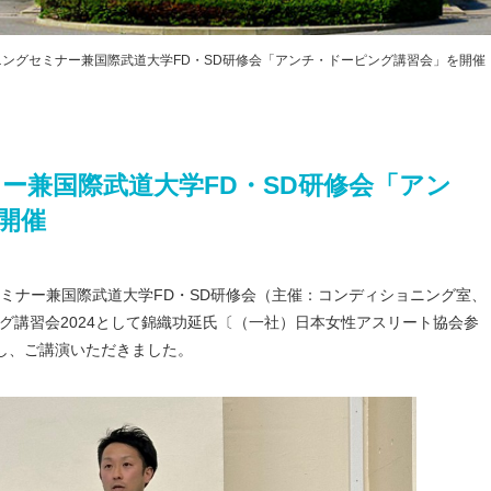
プライバシ
ハラスメン
教職課程自
ングセミナー兼国際武道大学FD・SD研修会「アンチ・ドーピング講習会」を開催
FD・SD活
交通アクセス
ー兼国際武道大学FD・SD研修会「アン
開催
セミナー兼国際武道大学FD・SD研修会（主催：コンディショニング室、
グ講習会2024として錦織功延氏〔（一社）日本女性アスリート協会参
し、ご講演いただきました。