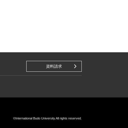
資料請求
©International Budo University.
All rights reserved.