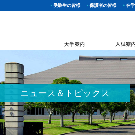
受験生の皆様
保護者の皆様
在学
学部入試
体育学部
進路（就
クラブ一
理事長
キャン
武道学
柔道部
Web出願
資格取得
学長あ
附属図
体育学
空手道
OP
大学院入
就職概要
沿革
なぎな
別科 武道
ラグビ
キャン
オープン
求人お申
建学の
大学院
ハンド
国際交
建学
進学相談
武大NAV
体操部
カリキ
校歌
水泳部
黒潮祭
取得可
入学金・
求人企業
校章
ゴルフ
卒業後
学費・
入試資料
キンボ
3つの
教員紹
ニュース＆トピックス
居合道
保険
アセス
ボクシ
各種手
野外ス
ミッシ
ストリ
教員紹
茶道部
ICG同
履修の