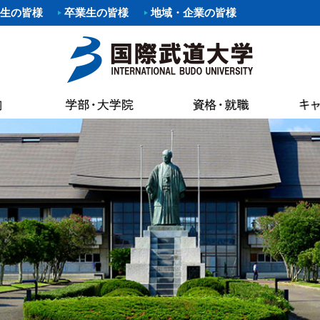
生の皆様
卒業生の皆様
地域・企業の皆様
要項
職）支援プログラム・イベント
覧
あいさつ
パスマップ
情報公開
各種証明書申
科
剣道部
寄附行為
案内
いさつ
書館
各種証明書申
科
部
少林寺拳法部
内部統制シ
AC（国際武道大学蔵書検索）
試要項
状況（結果）
健康管理・学
た部
野球部
国際武道大
専修課程
ー部
パスカレンダー
バスケットボール部
国際武道大
キャンパス
し込みのお願い（求人受付）
精神・教育目標・各種方針
学生食堂・売
ボール部
バドミントン部
大学の活動
流プログラム
訓
会
I（求人検索）
学生アパート
ダンス部
設置認可・
ュラム
バーベル部
ガバナンス
能な資格
学費等
・卒業生アンケート
後援会
・ロゴ・シンボルマーク
部
ソフトボール部
中期計画
の進路
奨学金
請求
アルバイト情
ール部
サーフィン部
自己点検・
ポリシー
介
準クラブ
冬季競技準クラブ
大学行事
IBUキャンパ
メントポリシー
ング同好会
軽音楽同好会
教員数・学
続き
各種規則
ポーツ同好会
フットサル同好会
大学組織
ョン・ステイトメント
ートダンス同好会
ビーチバレー同好会
財務情報
介
書道部
教育研究活
好会
大学祭実行委員会
公約研究費
手引・授業概要