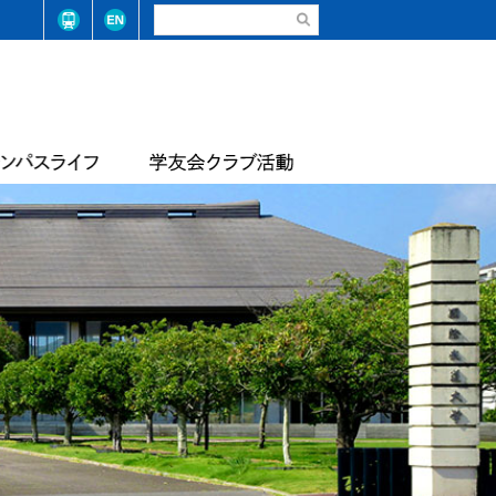
請・手続き（在学生）
弓道部
請・手続き（卒業生）
ステム整備に係る基本方針
合気道部
生相談
学学則
サッカー部
学大学院学則
バレーボール部
店
テニス・ソフトテニス部
情報
届出等
陸上競技部
・コード
レスリング部
ライフセービング部
報
評価報告
トレーナーチーム
軟式野球準クラブ
スライフアンケート
生数・卒業/修了生数
トライアスロン同好会
サッカー同好会
華道部
動等の状況
フランス文化部
の不正防止への取り組み