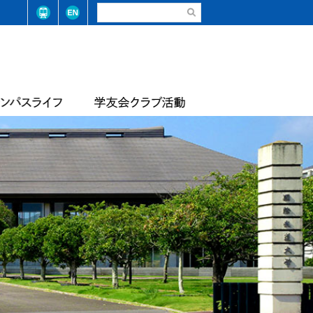
請・手続き（在学生）
弓道部
請・手続き（卒業生）
ステム整備に係る基本方針
合気道部
生相談
学学則
サッカー部
学大学院学則
バレーボール部
店
テニス・ソフトテニス部
情報
届出等
陸上競技部
・コード
レスリング部
ライフセービング部
報
評価報告
トレーナーチーム
軟式野球準クラブ
スライフアンケート
生数・卒業/修了生数
トライアスロン同好会
サッカー同好会
華道部
動等の状況
フランス文化部
の不正防止への取り組み