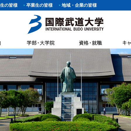
生の皆様
卒業生の皆様
地域・企業の皆様
要項
職）支援プログラム・イベント
覧
あいさつ
パスマップ
情報公開
各種証明書申
科
剣道部
寄附行為
案内
いさつ
書館
各種証明書申
科
部
少林寺拳法部
内部統制シ
AC（国際武道大学蔵書検索）
試要項
状況（結果）
健康管理・学
た部
野球部
国際武道大
専修課程
ー部
パスカレンダー
バスケットボール部
国際武道大
キャンパス
し込みのお願い（求人受付）
精神・教育目標・各種方針
学生食堂・売
ボール部
バドミントン部
大学の活動
流プログラム
訓
会
I（求人検索）
学生アパート
ダンス部
設置認可・
ュラム
バーベル部
ガバナンス
能な資格
学費等
・卒業生アンケート
後援会
・ロゴ・シンボルマーク
部
ソフトボール部
中期計画
の進路
奨学金
請求
アルバイト情
ール部
サーフィン部
自己点検・
ポリシー
介
準クラブ
冬季競技準クラブ
大学行事
IBUキャンパ
メントポリシー
ング同好会
軽音楽同好会
教員数・学
続き
各種規則
ポーツ同好会
フットサル同好会
大学組織
ョン・ステイトメント
ートダンス同好会
ビーチバレー同好会
財務情報
介
書道部
教育研究活
好会
大学祭実行委員会
公約研究費
手引・授業概要