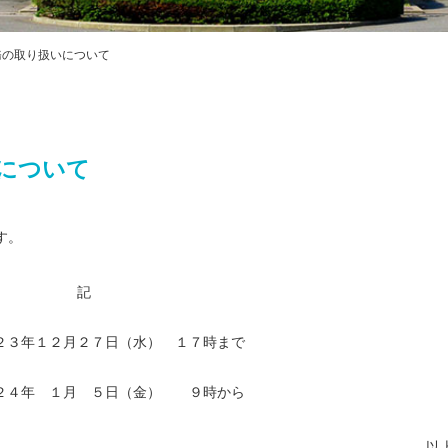
プライバシ
ハラスメン
教職課程自
務の取り扱いについて
FD・SD活
交通アクセス
について
す。
記
２３年１２月２７日（水） １７時まで
２４年 １月 ５日（金） ９時から
以