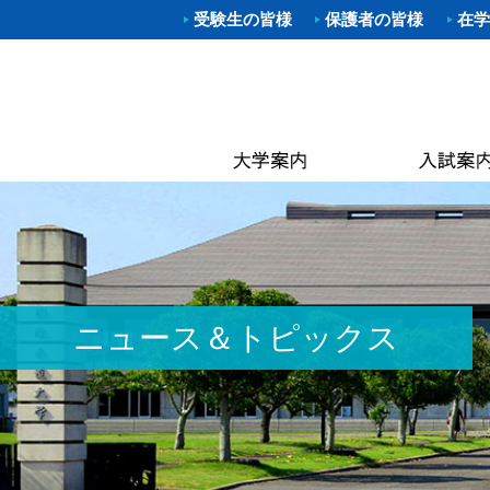
受験生の皆様
保護者の皆様
在学
学部入試
体育学部
進路（就
クラブ一
理事長
キャン
武道学
柔道部
Web出願
資格取得
学長あ
附属図
体育学
空手道
OP
大学院入
就職概要
沿革
なぎな
別科 武道
ラグビ
キャン
オープン
求人お申
建学の
大学院
ハンド
国際交
建学
進学相談
武大NAV
体操部
カリキ
校歌
水泳部
黒潮祭
取得可
入学金・
求人企業
校章
ゴルフ
卒業後
学費・
入試資料
キンボ
3つの
教員紹
ニュース＆トピックス
居合道
保険
アセス
ボクシ
各種手
野外ス
ミッシ
ストリ
教員紹
茶道部
ICG同
履修の