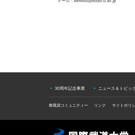
メール：kenkou@budo-u.ac.jp
30周年記念事業
ニュース＆トピッ
教職員コミュニティー
リンク
サイトポリ