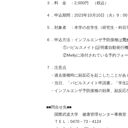
３．料 金 ：2,000円 （税込）
４．申込期間：2023年10月10日（火）9：00
５．対象者 ：本学の在学生（研究生・科目
６．申込方法：インフルエンザ予防接種は
完
①パピルスメイト(証明書自動発行
②Mellyに添付されている予約フ
７．注意点
・過去接種時に副反応を起こしたことがあ
・当日、「パピルスメイト申請書」「学生
・インフルエンザ予防接種の効果、副反応
■■問合せ先■■
国際武道大学 健康管理センター事務室
ＴＥＬ：0470－73－4124