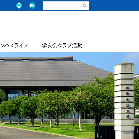
請・手続き（在学生）
弓道部
請・手続き（卒業生）
ステム整備に係る基本方針
合気道部
生相談
学学則
サッカー部
学大学院学則
バレーボール部
店
テニス・ソフトテニス部
情報
届出等
陸上競技部
・コード
レスリング部
ライフセービング部
報
評価報告
トレーナーチーム
軟式野球準クラブ
スライフアンケート
生数・卒業/修了生数
トライアスロン同好会
サッカー同好会
華道部
動等の状況
フランス文化部
の不正防止への取り組み