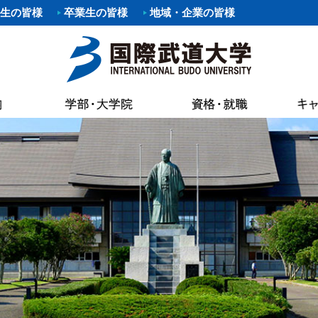
生の皆様
卒業生の皆様
地域・企業の皆様
要項
職）支援プログラム・イベント
覧
あいさつ
パスマップ
情報公開
各種証明書申
科
剣道部
寄附行為
案内
いさつ
書館
各種証明書申
科
部
少林寺拳法部
内部統制シ
AC（国際武道大学蔵書検索）
試要項
状況（結果）
健康管理・学
た部
野球部
国際武道大
専修課程
ー部
パスカレンダー
バスケットボール部
国際武道大
キャンパス
し込みのお願い（求人受付）
精神・教育目標・各種方針
学生食堂・売
ボール部
バドミントン部
大学の活動
流プログラム
訓
会
I（求人検索）
学生アパート
ダンス部
設置認可・
ュラム
バーベル部
ガバナンス
能な資格
学費等
・卒業生アンケート
後援会
・ロゴ・シンボルマーク
部
ソフトボール部
中期計画
の進路
奨学金
請求
アルバイト情
ール部
サーフィン部
自己点検・
ポリシー
介
準クラブ
冬季競技準クラブ
大学行事
IBUキャンパ
メントポリシー
ング同好会
軽音楽同好会
教員数・学
続き
各種規則
ポーツ同好会
フットサル同好会
大学組織
ョン・ステイトメント
ートダンス同好会
ビーチバレー同好会
財務情報
介
書道部
教育研究活
好会
大学祭実行委員会
公約研究費
手引・授業概要