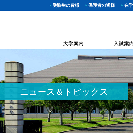
受験生の皆様
保護者の皆様
在学
学部入試
体育学部
進路（就
クラブ一
理事長
キャン
武道学
柔道部
Web出願
資格取得
学長あ
附属図
体育学
空手道
OP
大学院入
就職概要
沿革
なぎな
別科 武道
ラグビ
キャン
オープン
求人お申
建学の
大学院
ハンド
国際交
建学
進学相談
武大NAV
体操部
カリキ
校歌
水泳部
黒潮祭
取得可
入学金・
求人企業
校章
ゴルフ
卒業後
学費・
入試資料
キンボ
3つの
教員紹
ニュース＆トピックス
居合道
保険
アセス
ボクシ
各種手
野外ス
ミッシ
ストリ
教員紹
茶道部
ICG同
履修の