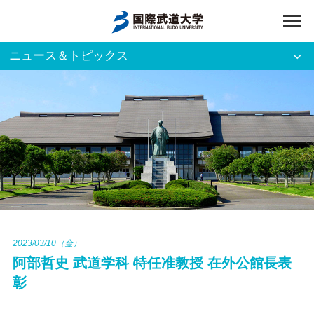
ニュース＆トピックス
アクセス
English
入試資料請求
ご利用者別
ホーム
大学案内
入試案内
2023/03/10（金）
阿部哲史 武道学科 特任准教授 在外公館長表
学部・大学院
彰
資格・就職