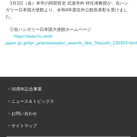
3月3日（金）本学の阿部哲史 武道学科 特任准教授が、在ハン
ガリー日本国大使館より、令和4年度在外公館長表彰を受けまし
キャンパスライフ
た。
学友会クラブ活動
◎在ハンガリー日本国大使館ホームページ
https://www.hu.emb-
japan.go.jp/itpr_ja/ambassador_awards_Abe_Tetsushi_230303.html
30周年記念事業
ニュース＆トピックス
お問い合わせ
サイトマップ