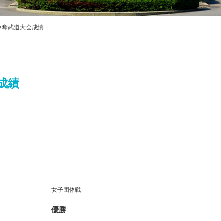
プライバシ
ハラスメン
教職課程自
争奪武道大会成績
FD・SD活
交通アクセス
成績
女子団体戦
優勝