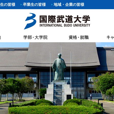
生の皆様
卒業生の皆様
地域・企業の皆様
要項
職）支援プログラム・イベント
覧
あいさつ
パスマップ
情報公開
各種証明書申
科
剣道部
寄附行為
案内
いさつ
書館
各種証明書申
科
部
少林寺拳法部
内部統制シ
AC（国際武道大学蔵書検索）
試要項
状況（結果）
健康管理・学
た部
野球部
国際武道大
専修課程
ー部
パスカレンダー
バスケットボール部
国際武道大
キャンパス
し込みのお願い（求人受付）
精神・教育目標・各種方針
学生食堂・売
ボール部
バドミントン部
大学の活動
流プログラム
訓
会
I（求人検索）
学生アパート
ダンス部
設置認可・
ュラム
バーベル部
ガバナンス
能な資格
学費等
・卒業生アンケート
後援会
・ロゴ・シンボルマーク
部
ソフトボール部
中期計画
の進路
奨学金
請求
アルバイト情
ール部
サーフィン部
自己点検・
ポリシー
介
準クラブ
冬季競技準クラブ
大学行事
IBUキャンパ
メントポリシー
ング同好会
軽音楽同好会
教員数・学
続き
各種規則
ポーツ同好会
フットサル同好会
大学組織
ョン・ステイトメント
ートダンス同好会
ビーチバレー同好会
財務情報
介
書道部
教育研究活
好会
大学祭実行委員会
公約研究費
手引・授業概要