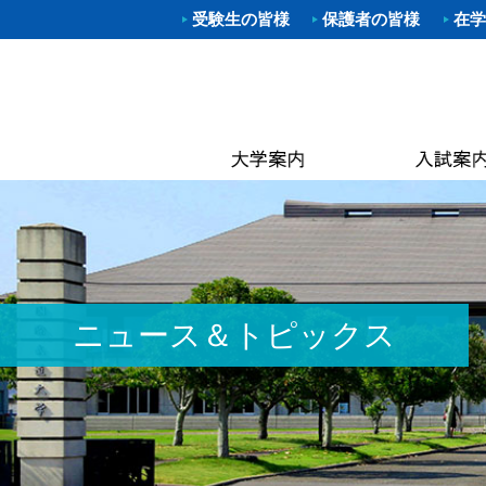
受験生の皆様
保護者の皆様
在学
学部入試
体育学部
進路（就
クラブ一
理事長
キャン
武道学
柔道部
Web出願
資格取得
学長あ
附属図
体育学
空手道
OP
大学院入
就職概要
沿革
なぎな
別科 武道
ラグビ
キャン
オープン
求人お申
建学の
大学院
ハンド
国際交
建学
進学相談
武大NAV
体操部
カリキ
校歌
水泳部
黒潮祭
取得可
入学金・
求人企業
校章
ゴルフ
卒業後
学費・
入試資料
キンボ
3つの
教員紹
ニュース＆トピックス
居合道
保険
アセス
ボクシ
各種手
野外ス
ミッシ
ストリ
教員紹
茶道部
ICG同
履修の