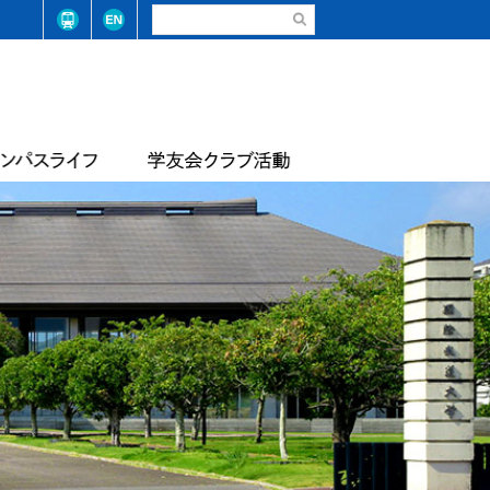
請・手続き（在学生）
弓道部
請・手続き（卒業生）
ステム整備に係る基本方針
合気道部
生相談
学学則
サッカー部
学大学院学則
バレーボール部
店
テニス・ソフトテニス部
情報
届出等
陸上競技部
・コード
レスリング部
ライフセービング部
報
評価報告
トレーナーチーム
軟式野球準クラブ
スライフアンケート
生数・卒業/修了生数
トライアスロン同好会
サッカー同好会
華道部
動等の状況
フランス文化部
の不正防止への取り組み