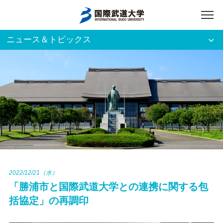
ニュース＆トピックス
アクセス
English
入試資料請求
ご利用者別
ホーム
大学案内
入試案内
2022/12/21（水）
「勝浦市と国際武道大学との連携に関する包
学部・大学院
括協定」の再調印
資格・就職