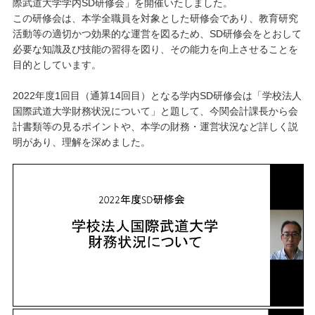
際武道大学学内SD研修会」を開催いたしました。
この研修会は、本学全職員を対象とした研修会であり、教育研究
キャンパスライフ
活動等の適切かつ効果的な運営を図るため、SD研修会をとおして
必要な知識及び技能の習得を図り、その能力を向上させることを
目的としています。
学友会クラブ活動
2022年度1回目（通算14回目）となる学内SD研修会は「学校法人
国際武道大学財務状況について」と題して、今関会計課長から会
計書類等の見るポイントや、本学の財務・運営状況など詳しく説
明があり、理解を深めました。