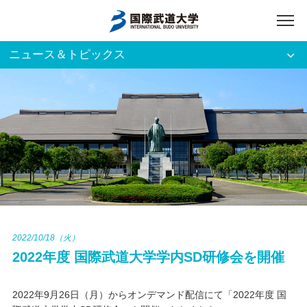
ニュース＆トピックス
アクセス
English
入試資料請求
ご利用者別
ホーム
大学案内
入試案内
2022/10/18（火）
2022年度 国際武道大学学内SD研修会を開催
学部・大学院
2022年9月26日（月）からオンデマンド配信にて「2022年度 国
資格・就職