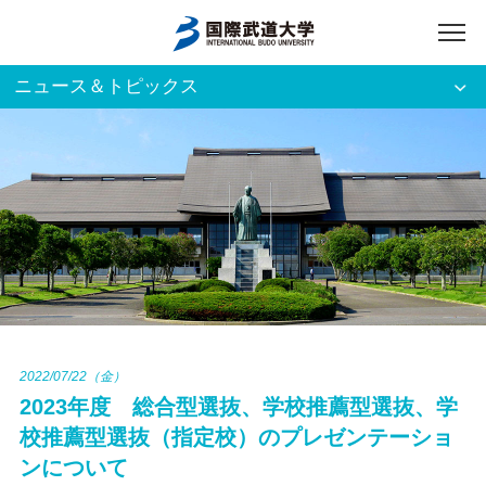
ニュース＆トピックス
アクセス
English
入試資料請求
ご利用者別
ホーム
大学案内
入試案内
2022/07/22（金）
2023年度 総合型選抜、学校推薦型選抜、学
学部・大学院
校推薦型選抜（指定校）のプレゼンテーショ
ンについて
資格・就職