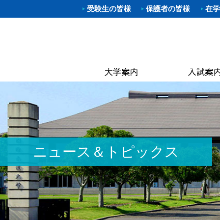
受験生の皆様
保護者の皆様
在学
学部入試
体育学部
進路（就
クラブ一
理事長
キャン
武道学
柔道部
Web出願
資格取得
学長あ
附属図
体育学
空手道
OP
大学院入
就職概要
沿革
なぎな
別科 武道
ラグビ
キャン
オープン
求人お申
建学の
大学院
ハンド
国際交
建学
進学相談
武大NAV
体操部
カリキ
校歌
水泳部
黒潮祭
取得可
入学金・
求人企業
校章
ゴルフ
卒業後
学費・
入試資料
キンボ
3つの
教員紹
ニュース＆トピックス
居合道
保険
アセス
ボクシ
各種手
野外ス
ミッシ
ストリ
教員紹
茶道部
ICG同
履修の