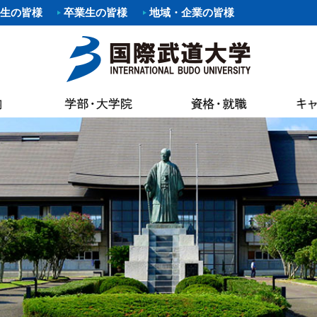
生の皆様
卒業生の皆様
地域・企業の皆様
要項
職）支援プログラム・イベント
覧
あいさつ
パスマップ
情報公開
各種証明書申
科
剣道部
寄附行為
案内
いさつ
書館
各種証明書申
科
部
少林寺拳法部
内部統制シ
AC（国際武道大学蔵書検索）
試要項
状況（結果）
健康管理・学
た部
野球部
国際武道大
専修課程
ー部
パスカレンダー
バスケットボール部
国際武道大
キャンパス
し込みのお願い（求人受付）
精神・教育目標・各種方針
学生食堂・売
ボール部
バドミントン部
大学の活動
流プログラム
訓
会
I（求人検索）
学生アパート
ダンス部
設置認可・
ュラム
バーベル部
ガバナンス
能な資格
学費等
・卒業生アンケート
後援会
・ロゴ・シンボルマーク
部
ソフトボール部
中期計画
の進路
奨学金
請求
アルバイト情
ール部
サーフィン部
自己点検・
ポリシー
介
準クラブ
冬季競技準クラブ
大学行事
IBUキャンパ
メントポリシー
ング同好会
軽音楽同好会
教員数・学
続き
各種規則
ポーツ同好会
フットサル同好会
大学組織
ョン・ステイトメント
ートダンス同好会
ビーチバレー同好会
財務情報
介
書道部
教育研究活
好会
大学祭実行委員会
公約研究費
手引・授業概要