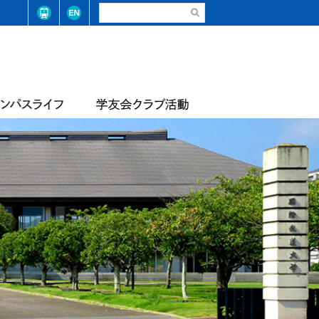
請・手続き（在学生）
弓道部
請・手続き（卒業生）
ステム整備に係る基本方針
合気道部
生相談
学学則
サッカー部
学大学院学則
バレーボール部
店
テニス・ソフトテニス部
情報
届出等
陸上競技部
・コード
レスリング部
ライフセービング部
報
評価報告
トレーナーチーム
軟式野球準クラブ
スライフアンケート
生数・卒業/修了生数
トライアスロン同好会
サッカー同好会
華道部
動等の状況
フランス文化部
の不正防止への取り組み