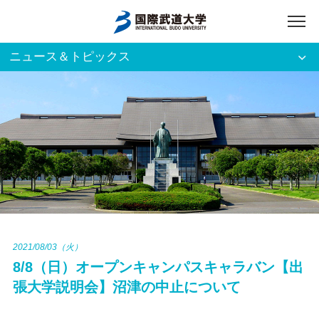
ニュース＆トピックス
アクセス
English
入試資料請求
ご利用者別
ホーム
大学案内
入試案内
2021/08/03（火）
8/8（日）オープンキャンパスキャラバン【出
学部・大学院
張大学説明会】沼津の中止について
資格・就職