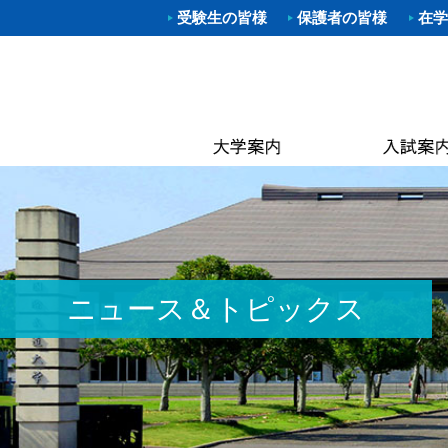
受験生の皆様
保護者の皆様
在学
学部入試
体育学部
進路（就
クラブ一
理事長
キャン
武道学
柔道部
Web出願
資格取得
学長あ
附属図
体育学
空手道
OP
大学院入
就職概要
沿革
なぎな
別科 武道
ラグビ
キャン
オープン
求人お申
建学の
大学院
ハンド
国際交
建学
進学相談
武大NAV
体操部
カリキ
校歌
水泳部
黒潮祭
取得可
入学金・
求人企業
校章
ゴルフ
卒業後
学費・
入試資料
キンボ
3つの
教員紹
ニュース＆トピックス
居合道
保険
アセス
ボクシ
各種手
野外ス
ミッシ
ストリ
教員紹
茶道部
ICG同
履修の