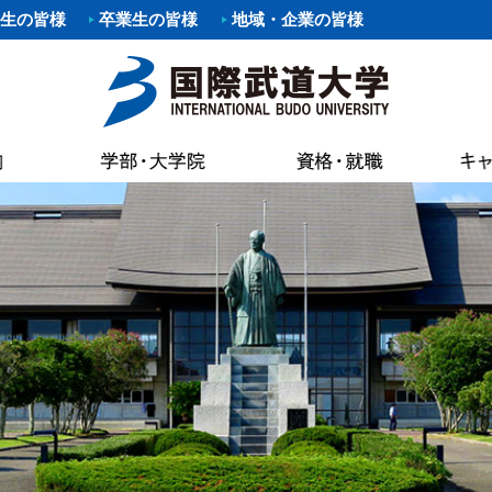
生の皆様
卒業生の皆様
地域・企業の皆様
要項
職）支援プログラム・イベント
覧
あいさつ
パスマップ
情報公開
各種証明書申
科
剣道部
寄附行為
案内
いさつ
書館
各種証明書申
科
部
少林寺拳法部
内部統制シ
AC（国際武道大学蔵書検索）
試要項
状況（結果）
健康管理・学
た部
野球部
国際武道大
専修課程
ー部
パスカレンダー
バスケットボール部
国際武道大
キャンパス
し込みのお願い（求人受付）
精神・教育目標・各種方針
学生食堂・売
ボール部
バドミントン部
大学の活動
流プログラム
訓
会
I（求人検索）
学生アパート
ダンス部
設置認可・
ュラム
バーベル部
ガバナンス
能な資格
学費等
・卒業生アンケート
後援会
・ロゴ・シンボルマーク
部
ソフトボール部
中期計画
の進路
奨学金
請求
アルバイト情
ール部
サーフィン部
自己点検・
ポリシー
介
準クラブ
冬季競技準クラブ
大学行事
IBUキャンパ
メントポリシー
ング同好会
軽音楽同好会
教員数・学
続き
各種規則
ポーツ同好会
フットサル同好会
大学組織
ョン・ステイトメント
ートダンス同好会
ビーチバレー同好会
財務情報
介
書道部
教育研究活
好会
大学祭実行委員会
公約研究費
手引・授業概要