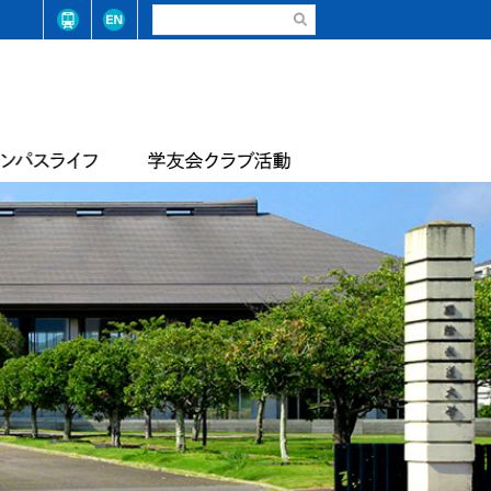
請・手続き（在学生）
弓道部
請・手続き（卒業生）
ステム整備に係る基本方針
合気道部
生相談
学学則
サッカー部
学大学院学則
バレーボール部
店
テニス・ソフトテニス部
情報
届出等
陸上競技部
・コード
レスリング部
ライフセービング部
報
評価報告
トレーナーチーム
軟式野球準クラブ
スライフアンケート
生数・卒業/修了生数
トライアスロン同好会
サッカー同好会
華道部
動等の状況
フランス文化部
の不正防止への取り組み