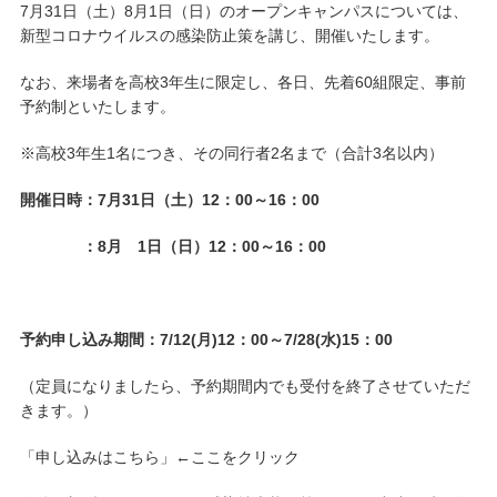
7月31日（土）8月1日（日）のオープンキャンパスについては、
新型コロナウイルスの感染防止策を講じ、開催いたします。
キャンパスライフ
なお、来場者を高校3年生に限定し、各日、先着60組限定、事前
学友会クラブ活動
予約制といたします。
※高校3年生1名につき、その同行者2名まで（合計3名以内）
開催日時：
7
月
31
日（土）
12
：
00
～
16
：
00
：
8
月
1
日（日）
12
：
00
～
16
：
00
予約申し込み期間：
7/12(
月
)12
：
00
～
7/28(
水
)15
：
00
（定員になりましたら、予約期間内でも受付を終了させていただ
きます。）
「申し込みはこちら」←ここをクリック