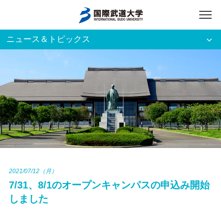
ニュース＆トピックス
アクセス
English
入試資料請求
ご利用者別
ホーム
大学案内
入試案内
2021/07/12（月）
7/31、8/1のオープンキャンパスの申込み開始
学部・大学院
しました
資格・就職