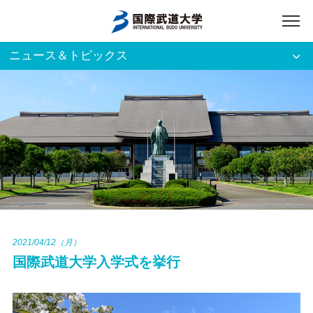
ニュース＆トピックス
アクセス
English
入試資料請求
ご利用者別
ホーム
大学案内
入試案内
2021/04/12（月）
国際武道大学入学式を挙行
学部・大学院
資格・就職