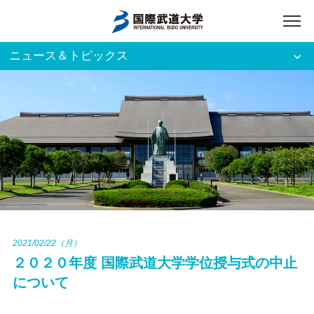
ニュース＆トピックス
アクセス
English
入試資料請求
ご利用者別
ホーム
大学案内
入試案内
2021/02/22（月）
２０２０年度 国際武道大学学位授与式の中止
学部・大学院
について
資格・就職