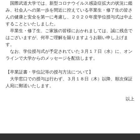
国際武道大学では、新型コロナウイルス感染症拡大の状況に鑑
み、社会人への第一歩を間近に控えている卒業生・修了生の皆さ
キャンパスライフ
んの健康と安全を第一に考慮し、２０２０年度学位授与式は中止
することといたしました。
学友会クラブ活動
卒業生・修了生、ご家族の皆様におかれましては、誠に残念で
はございますが、何卒ご理解を賜りますようお願い申し上げま
す。
なお、学位授与式が予定されていた３月１７日（水）に、オン
ラインで大学からのメッセージを配信します。
【卒業証書・学位記等の授与方法について】
大学窓口での授与は行わず、３月１８日（木）以降、順次保証
人宛に郵送いたします。
以上