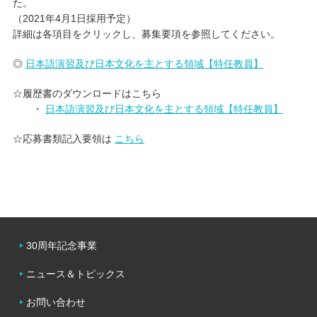
た。
（2021年4月1日採用予定）
キャンパスライフ
詳細は各項目をクリックし、募集要項を参照してください。
◎
日本語演習及び日本文化を主とする領域【特任教員】
学友会クラブ活動
☆履歴書のダウンロードはこちら
・
日本語演習及び日本文化を主とする領域【特任教員】
☆応募書類記入要領は
こちら
30周年記念事業
ニュース＆トピックス
お問い合わせ