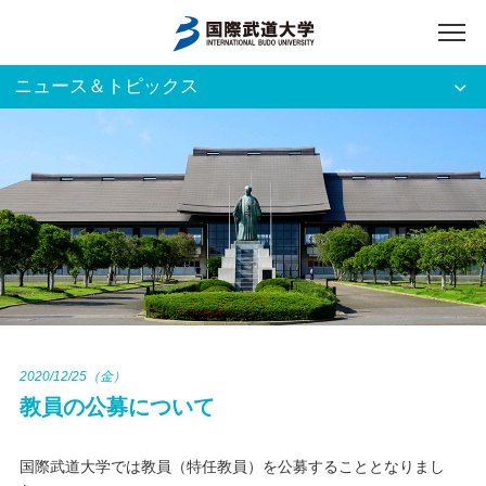
ニュース＆トピックス
アクセス
English
入試資料請求
ご利用者別
ホーム
大学案内
入試案内
2020/12/25（金）
教員の公募について
学部・大学院
国際武道大学では教員（特任教員）を公募することとなりまし
資格・就職