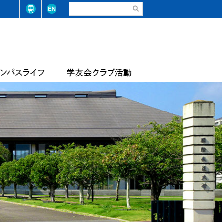
請・手続き（在学生）
弓道部
請・手続き（卒業生）
ステム整備に係る基本方針
合気道部
生相談
学学則
サッカー部
学大学院学則
バレーボール部
店
テニス・ソフトテニス部
情報
届出等
陸上競技部
・コード
レスリング部
ライフセービング部
報
評価報告
トレーナーチーム
軟式野球準クラブ
スライフアンケート
生数・卒業/修了生数
トライアスロン同好会
サッカー同好会
華道部
動等の状況
フランス文化部
の不正防止への取り組み