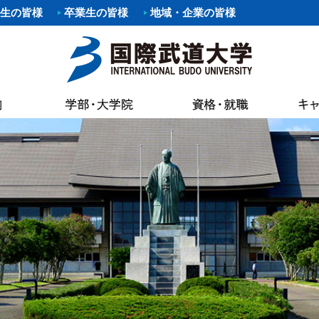
生の皆様
卒業生の皆様
地域・企業の皆様
要項
職）支援プログラム・イベント
覧
あいさつ
パスマップ
情報公開
各種証明書申
科
剣道部
寄附行為
案内
いさつ
書館
各種証明書申
科
部
少林寺拳法部
内部統制シ
AC（国際武道大学蔵書検索）
試要項
状況（結果）
健康管理・学
た部
野球部
国際武道大
専修課程
ー部
パスカレンダー
バスケットボール部
国際武道大
キャンパス
し込みのお願い（求人受付）
精神・教育目標・各種方針
学生食堂・売
ボール部
バドミントン部
大学の活動
流プログラム
訓
会
I（求人検索）
学生アパート
ダンス部
設置認可・
ュラム
バーベル部
ガバナンス
能な資格
学費等
・卒業生アンケート
後援会
・ロゴ・シンボルマーク
部
ソフトボール部
中期計画
の進路
奨学金
請求
アルバイト情
ール部
サーフィン部
自己点検・
ポリシー
介
準クラブ
冬季競技準クラブ
大学行事
IBUキャンパ
メントポリシー
ング同好会
軽音楽同好会
教員数・学
続き
各種規則
ポーツ同好会
フットサル同好会
大学組織
ョン・ステイトメント
ートダンス同好会
ビーチバレー同好会
財務情報
介
書道部
教育研究活
好会
大学祭実行委員会
公約研究費
手引・授業概要