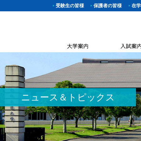
受験生の皆様
保護者の皆様
在学
学部入試
体育学部
進路（就
クラブ一
理事長
キャン
武道学
柔道部
Web出願
資格取得
学長あ
附属図
体育学
空手道
OP
大学院入
就職概要
沿革
なぎな
別科 武道
ラグビ
キャン
オープン
求人お申
建学の
大学院
ハンド
国際交
建学
進学相談
武大NAV
体操部
カリキ
校歌
水泳部
黒潮祭
取得可
入学金・
求人企業
校章
ゴルフ
卒業後
学費・
入試資料
キンボ
3つの
教員紹
ニュース＆トピックス
居合道
保険
アセス
ボクシ
各種手
野外ス
ミッシ
ストリ
教員紹
茶道部
ICG同
履修の