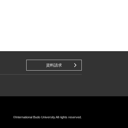
資料請求
©International Budo University.
All rights reserved.