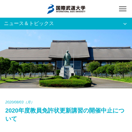
ニュース＆トピックス
アクセス
English
入試資料請求
ご利用者別
ホーム
大学案内
入試案内
2020/08/03（月）
2020年度教員免許状更新講習の開催中止につ
学部・大学院
いて
資格・就職