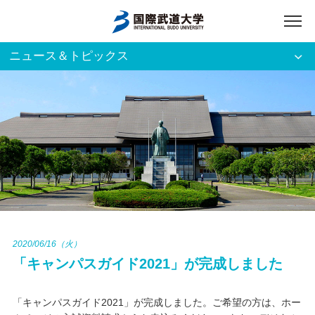
ニュース＆トピックス
アクセス
English
入試資料請求
ご利用者別
ホーム
大学案内
入試案内
2020/06/16（火）
「キャンパスガイド2021」が完成しました
学部・大学院
「キャンパスガイド2021」が完成しました。ご希望の方は、ホー
資格・就職