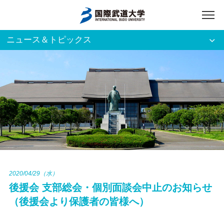
ニュース＆トピックス
アクセス
English
入試資料請求
ご利用者別
ホーム
大学案内
入試案内
2020/04/29（水）
後援会 支部総会・個別面談会中止のお知らせ
学部・大学院
（後援会より保護者の皆様へ）
資格・就職