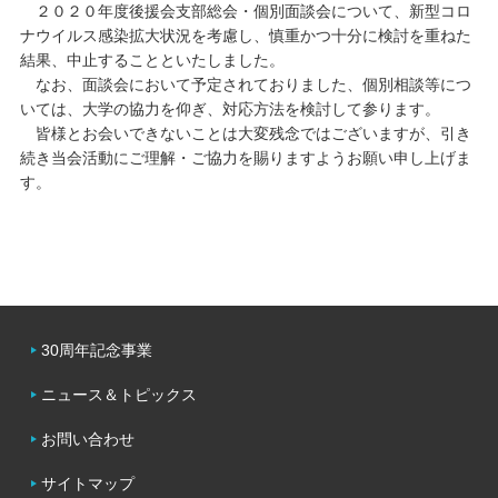
２０２０年度後援会支部総会・個別面談会について、新型コロ
ナウイルス感染拡大状況を考慮し、慎重かつ十分に検討を重ねた
キャンパスライフ
結果、中止することといたしました。
なお、面談会において予定されておりました、個別相談等につ
学友会クラブ活動
いては、大学の協力を仰ぎ、対応方法を検討して参ります。
皆様とお会いできないことは大変残念ではございますが、引き
続き当会活動にご理解・ご協力を賜りますようお願い申し上げま
す。
30周年記念事業
ニュース＆トピックス
お問い合わせ
サイトマップ