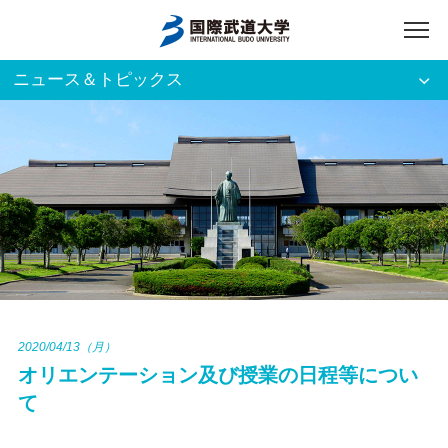
ニュース＆トピックス
アクセス
English
入試資料請求
ご利用者別
ホーム
大学案内
入試案内
2020/04/13（月）
オリエンテーション及び授業の日程等につい
学部・大学院
て
資格・就職