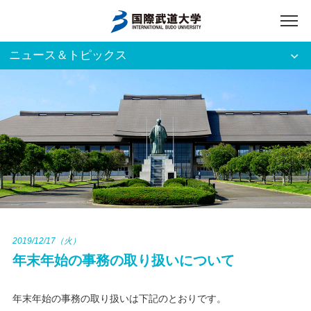
ニュース＆トピックス
アクセス
English
入試資料請求
ご利用者別
ホーム
大学案内
入試案内
2019/12/17（火）
年末年始の事務の取り扱いについて
学部・大学院
年末年始の事務の取り扱いは下記のとおりです。
資格・就職