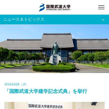
ニュース＆トピックス
アクセス
English
入試資料請求
ご利用者別
ホーム
大学案内
入試案内
2019/10/28（月）
「国際武道大学建学記念式典」を挙行
学部・大学院
資格・就職