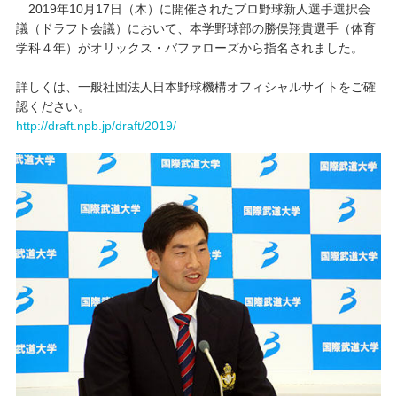
2019年10月17日（木）に開催されたプロ野球新人選手選択会
議（ドラフト会議）において、本学野球部の勝俣翔貴選手（体育
キャンパスライフ
学科４年）がオリックス・バファローズから指名されました。
学友会クラブ活動
詳しくは、一般社団法人日本野球機構オフィシャルサイトをご確
認ください。
http://draft.npb.jp/draft/2019/