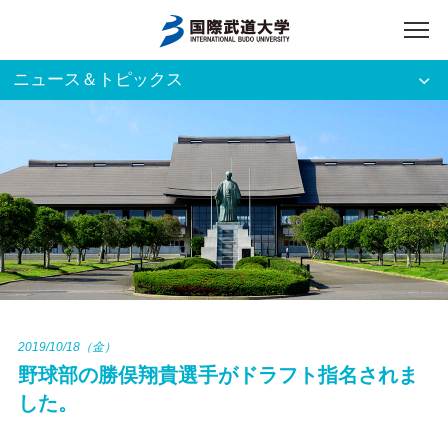
ニュース＆トピックス
アクセス
English
入試資料請求
ご利用者別
ホーム
大学案内
入試案内
2019/10/18（金）
野球部の勝俣翔貴選手がドラフト指名されま
学部・大学院
した。
資格・就職