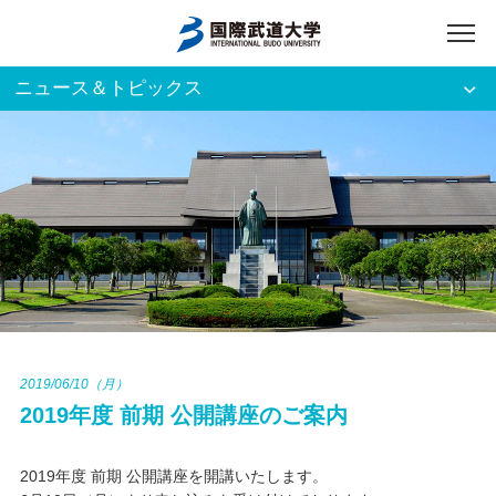
ニュース＆トピックス
アクセス
English
入試資料請求
ご利用者別
ホーム
大学案内
入試案内
2019/06/10（月）
2019年度 前期 公開講座のご案内
学部・大学院
2019年度 前期 公開講座を開講いたします。
資格・就職