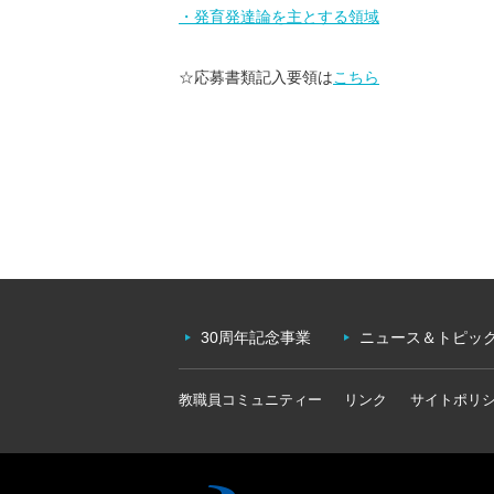
・発育発達論を主とする領域
☆応募書類記入要領は
こちら
30周年記念事業
ニュース＆トピッ
教職員コミュニティー
リンク
サイトポリ