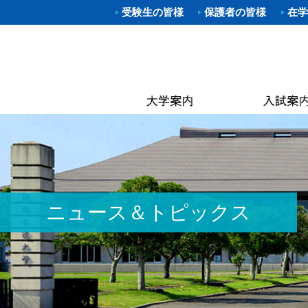
受験生の皆様
保護者の皆様
在学
学部入試
体育学部
進路（就
クラブ一
理事長
キャン
武道学
柔道部
Web出願
資格取得
学長あ
附属図
体育学
空手道
OP
大学院入
就職概要
沿革
なぎな
別科 武道
ラグビ
キャン
オープン
求人お申
建学の
大学院
ハンド
国際交
建学
進学相談
武大NAV
体操部
カリキ
校歌
水泳部
黒潮祭
取得可
入学金・
求人企業
校章
ゴルフ
卒業後
学費・
入試資料
キンボ
3つの
教員紹
ニュース＆トピックス
居合道
保険
アセス
ボクシ
各種手
野外ス
ミッシ
ストリ
教員紹
茶道部
ICG同
履修の