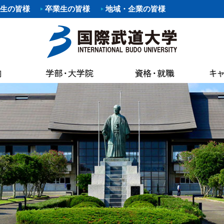
生の皆様
卒業生の皆様
地域・企業の皆様
要項
職）支援プログラム・イベント
覧
あいさつ
パスマップ
情報公開
各種証明書申
科
剣道部
寄附行為
案内
いさつ
書館
各種証明書申
科
部
少林寺拳法部
内部統制シ
AC（国際武道大学蔵書検索）
試要項
状況（結果）
健康管理・学
た部
野球部
国際武道大
専修課程
ー部
パスカレンダー
バスケットボール部
国際武道大
キャンパス
し込みのお願い（求人受付）
精神・教育目標・各種方針
学生食堂・売
ボール部
バドミントン部
大学の活動
流プログラム
訓
会
I（求人検索）
学生アパート
ダンス部
設置認可・
ュラム
バーベル部
ガバナンス
能な資格
学費等
・卒業生アンケート
後援会
・ロゴ・シンボルマーク
部
ソフトボール部
中期計画
の進路
奨学金
請求
アルバイト情
ール部
サーフィン部
自己点検・
ポリシー
介
準クラブ
冬季競技準クラブ
大学行事
IBUキャンパ
メントポリシー
ング同好会
軽音楽同好会
教員数・学
続き
各種規則
ポーツ同好会
フットサル同好会
大学組織
ョン・ステイトメント
ートダンス同好会
ビーチバレー同好会
財務情報
介
書道部
教育研究活
好会
大学祭実行委員会
公約研究費
手引・授業概要