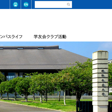
請・手続き（在学生）
弓道部
請・手続き（卒業生）
ステム整備に係る基本方針
合気道部
生相談
学学則
サッカー部
学大学院学則
バレーボール部
店
テニス・ソフトテニス部
情報
届出等
陸上競技部
・コード
レスリング部
ライフセービング部
報
評価報告
トレーナーチーム
軟式野球準クラブ
スライフアンケート
生数・卒業/修了生数
トライアスロン同好会
サッカー同好会
華道部
動等の状況
フランス文化部
の不正防止への取り組み