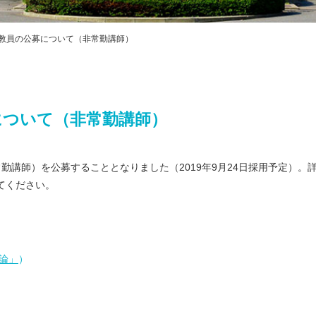
プライバシ
ハラスメン
教職課程自
期 教員の公募について（非常勤講師）
FD・SD活
交通アクセス
募について（非常勤講師）
勤講師）を公募することとなりました（2019年9月24日採用予定）。
てください。
論」
）