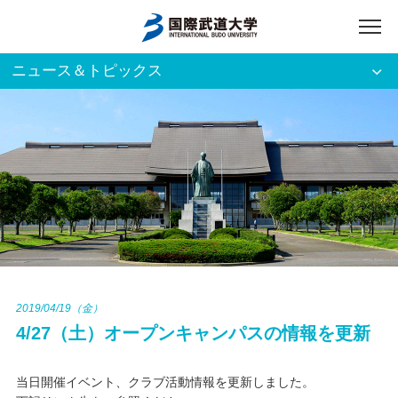
ニュース＆トピックス
アクセス
English
入試資料請求
ご利用者別
ホーム
大学案内
入試案内
2019/04/19（金）
4/27（土）オープンキャンパスの情報を更新
学部・大学院
当日開催イベント、クラブ活動情報を更新しました。
資格・就職