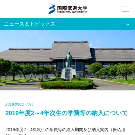
ニュース＆トピックス
アクセス
English
入試資料請求
ご利用者別
ホーム
大学案内
入試案内
2019/03/11（月）
2019年度2～4年次生の学費等の納入について
学部・大学院
2019年度2～4年次生の学費等の納入期間及び納入案内（振込用
資格・就職