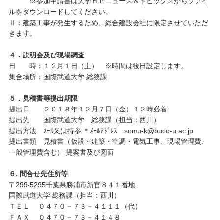
※参加申請書は大学ＨＰニュース＆トピックスからファイ
ルをダウンロードしてください。
Ⅱ：建築工事が発生するため、総合建設会社に限定させていただ
きます。
４．説明会及び現場調査
日 時：１２月１日（土） ※時間は後日設定します。
集合場所：国際武道大学 総務課
５．見積書等提出期限
提出日 ２０１８年１２月７日（金）１２時必着
提出先 国際武道大学 総務課（担当：西川）
提出方法 ﾒｰﾙ又は持参 ＊ﾒｰﾙｱﾄﾞﾚｽ somu-k@budo-u.ac.jp
提出書類 見積書（仮設・建築・空調・電気工事、現場管理費、
一般管理費含む） 提案書及び図面
６. 問合せ先住所等
〒299-5295千葉県勝浦市新官８４１番地
国際武道大学 総務課（担当：西川）
ＴＥＬ ０４７０－７３－４１１１（代）
ＦＡＸ ０４７０－７３－４１４８