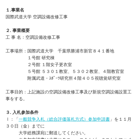
１.事業名
キャンパスライフ
国際武道大学 空調設備改修工事
学友会クラブ活動
２. 事業概要
工 事 名：空調設備改修工事
工事場所：国際武道大学 千葉県勝浦市新官８４１番地
１号館 研究棟
２号館 １階女子更衣室
５号館 ５３０１教室、５３０２教室、４階教官室
附属武道・ｽﾎﾟｰﾂ研究所４階４０５視聴覚研究室
工事目的：上記施設の空調設備改修工事及び新規空調設備設置工
事をする。
３. 入札参加条件
Ⅰ：「
一般競争入札（総合評価落札方式）参加申請書
」を１１月
３０日（金）までに
大学総務課宛に郵送してください。