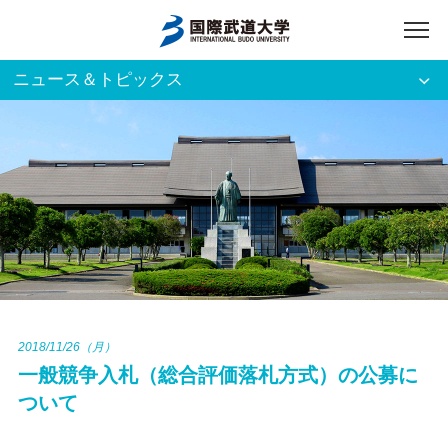
ニュース＆トピックス
アクセス
English
入試資料請求
ご利用者別
ホーム
大学案内
入試案内
2018/11/26（月）
一般競争入札（総合評価落札方式）の公募に
学部・大学院
ついて
資格・就職