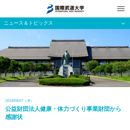
ニュース＆トピックス
アクセス
English
入試資料請求
ご利用者別
ホーム
大学案内
入試案内
2018/09/27（木）
公益財団法人健康・体力づくり事業財団から
学部・大学院
感謝状
資格・就職