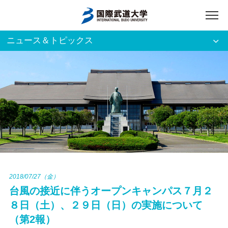
ニュース＆トピックス
アクセス
English
入試資料請求
ご利用者別
ホーム
大学案内
入試案内
2018/07/27（金）
台風の接近に伴うオープンキャンパス７月２
学部・大学院
８日（土）、２９日（日）の実施について
（第2報）
資格・就職