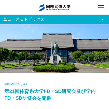
ニュース＆トピックス
アクセス
English
入試資料請求
ご利用者別
ホーム
大学案内
入試案内
2018/05/10（木）
第21回体育系大学FD・SD研究会及び学内
学部・大学院
FD・SD研修会を開催
資格・就職