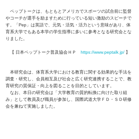
ペップトークは、もともとアメリカでスポーツの試合前に監督
やコーチが選手を励ますために行っている短い激励のスピーチで
す。「Pep」は英語で、元気・活気・活力という意味があり、体
育系大学でもある本学の学生指導に多いに参考となる研究会とな
りました。
【 日本ペップトーク普及協会ＨＰ
https://www.peptalk.jp/
】
本研究会は、体育系大学における教育に関する効果的な手法を
調査・研究し、会員相互及び社会と広く研究連携することで、教
育研究の質保証・向上を図ることを目的としています。
なお、本日の研究会は「大学教育の質的転換に向けた取り組
み」として教員及び職員が参加し、国際武道大学ＦＤ・ＳＤ研修
会を兼ねて実施しました。