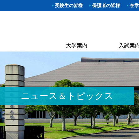
受験生の皆様
保護者の皆様
在学
学部入試
体育学部
進路（就
クラブ一
理事長
キャン
武道学
柔道部
Web出願
資格取得
学長あ
附属図
体育学
空手道
OP
大学院入
就職概要
沿革
なぎな
別科 武道
ラグビ
キャン
オープン
求人お申
建学の
大学院
ハンド
国際交
建学
進学相談
武大NAV
体操部
カリキ
校歌
水泳部
黒潮祭
取得可
入学金・
求人企業
校章
ゴルフ
卒業後
学費・
入試資料
キンボ
3つの
教員紹
ニュース＆トピックス
居合道
保険
アセス
ボクシ
各種手
野外ス
ミッシ
ストリ
教員紹
茶道部
ICG同
履修の