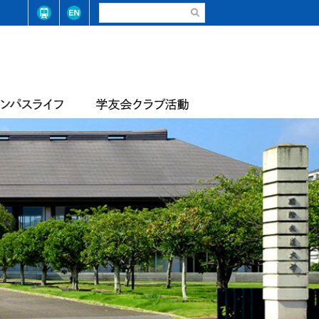
請・手続き（在学生）
弓道部
請・手続き（卒業生）
ステム整備に係る基本方針
合気道部
生相談
学学則
サッカー部
学大学院学則
バレーボール部
店
テニス・ソフトテニス部
情報
届出等
陸上競技部
・コード
レスリング部
ライフセービング部
報
評価報告
トレーナーチーム
軟式野球準クラブ
スライフアンケート
生数・卒業/修了生数
トライアスロン同好会
サッカー同好会
華道部
動等の状況
フランス文化部
の不正防止への取り組み