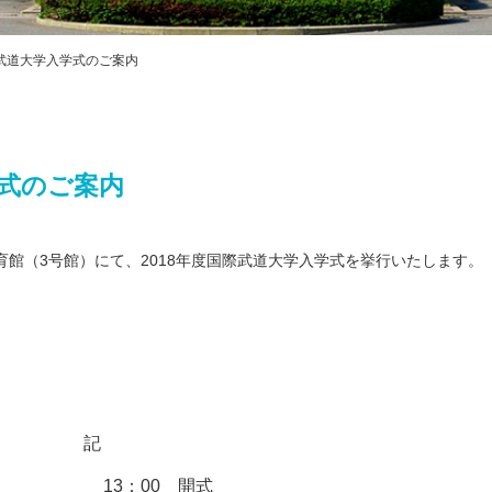
プライバシ
ハラスメン
教職課程自
際武道大学入学式のご案内
FD・SD活
交通アクセス
学式のご案内
育館（3号館）にて、2018年度国際武道大学入学式を挙行いたします。
記
13：00 開式