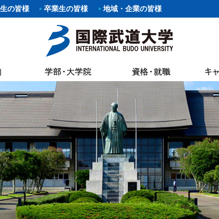
生の皆様
卒業生の皆様
地域・企業の皆様
要項
職）支援プログラム・イベント
覧
あいさつ
パスマップ
情報公開
各種証明書申
科
剣道部
寄附行為
案内
いさつ
書館
各種証明書申
科
部
少林寺拳法部
内部統制シ
AC（国際武道大学蔵書検索）
試要項
状況（結果）
健康管理・学
た部
野球部
国際武道大
専修課程
ー部
パスカレンダー
バスケットボール部
国際武道大
キャンパス
し込みのお願い（求人受付）
精神・教育目標・各種方針
学生食堂・売
ボール部
バドミントン部
大学の活動
流プログラム
訓
会
I（求人検索）
学生アパート
ダンス部
設置認可・
ュラム
バーベル部
ガバナンス
能な資格
学費等
・卒業生アンケート
後援会
・ロゴ・シンボルマーク
部
ソフトボール部
中期計画
の進路
奨学金
請求
アルバイト情
ール部
サーフィン部
自己点検・
ポリシー
介
準クラブ
冬季競技準クラブ
大学行事
IBUキャンパ
メントポリシー
ング同好会
軽音楽同好会
教員数・学
続き
各種規則
ポーツ同好会
フットサル同好会
大学組織
ョン・ステイトメント
ートダンス同好会
ビーチバレー同好会
財務情報
介
書道部
教育研究活
好会
大学祭実行委員会
公約研究費
手引・授業概要