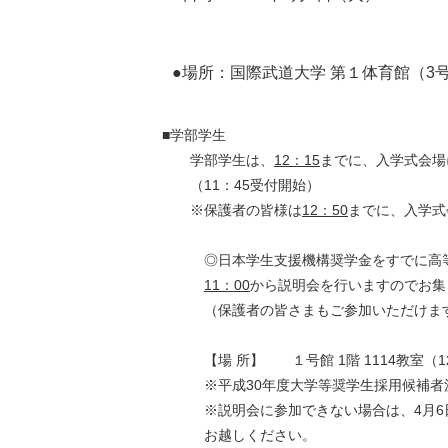
●場所：国際武道大学 第１体育館（3
■学部学生
学部学生は、
12：15
までに、入学式会場
（11：45受付開始）
※保護者の皆様は
12：50
までに、入学式
◎日本学生支援機構奨学金をすでに高等学
11：00
から説明会を行いますのでお集
（保護者の皆さまもご参加いただけま
【場 所】 １号館 1階 1114教室（1
※平成30年度大学等奨学生採用候補者決
※説明会に参加できない場合は、4月6日（
お越しください。