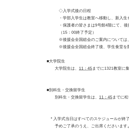
◇入学式後の日程
・学部入学生は教室へ移動し、新入生セミ
・保護者の皆さまは9号館4階にて、後援
（15：00終了予定）
※後援会全国総会のご案内については、
※後援会全国総会終了後、学生食堂を開放
■大学院生
大学院生は、
11：45
までに1321教室に
■別科生・交換留学生
別科生・交換留学生は、
11：45
までに松
* 入学式当日はすべてのスケジュールが終
予めご了承のうえ、ご出席くださいますよ