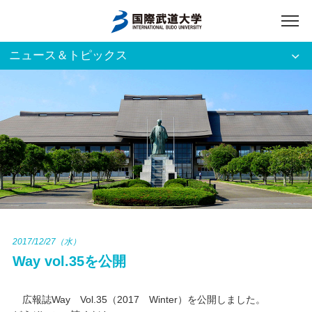
ニュース＆トピックス
アクセス
English
入試資料請求
ご利用者別
ホーム
大学案内
入試案内
2017/12/27（水）
Way vol.35を公開
学部・大学院
広報誌Way Vol.35（2017 Winter）を公開しました。
資格・就職