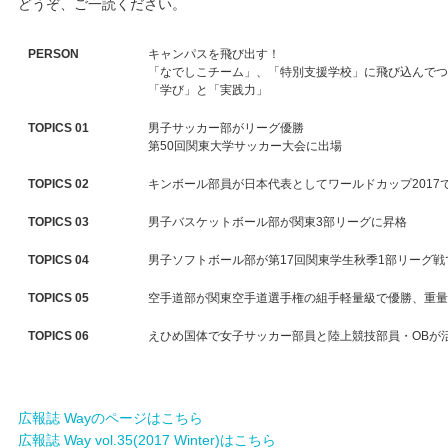
どうぞ、ご一読ください。
キャンパスライフ
PERSON
キャンパスを飛び出す！
「なでしこチーム」、「特別支援学校」に飛び込んでつ
「学び」と「実践力」
学友会クラブ活動
TOPICS 01
男子サッカー部がリーグ優勝
第50回関東大学サッカー大会に出場
TOPICS 02
キンボール部員が日本代表としてワールドカップ2017
TOPICS 03
男子バスケットボール部が関東3部リーグに昇格
TOPICS 04
男子ソフトボール部が第17回関東学生秋季1部リーグ戦
TOPICS 05
空手道部が関東空手道選手権の組手軽量級で優勝、重量
TOPICS 06
えひめ国体で女子サッカー部員と陸上競技部員・OBが
広報誌 Wayのページはこちら
広報誌 Way vol.35(2017 Winter)はこちら