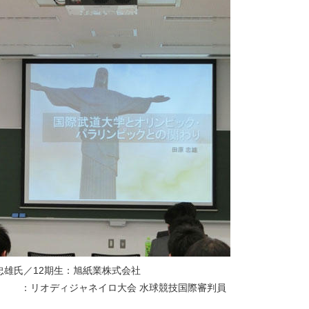
忠雄氏／12期生：旭紙業株式会社
ネイロ大会 水球競技国際審判員