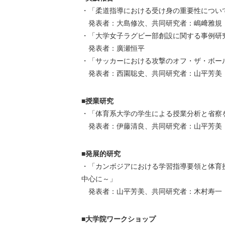
・「柔道指導における受け身の重要性につい
発表者：大島修次、共同研究者：嶋﨑雅規
・「大学女子ラグビー部創設に関する事例研
発表者：廣瀬恒平
・「サッカーにおける攻撃のオフ・ザ・ボー
発表者：西園聡史、共同研究者：山平芳美
■授業研究
・「体育系大学の学生による授業分析と省察
発表者：伊藤清良、共同研究者：山平芳美
■発展的研究
・「カンボジアにおける学習指導要領と体育
中心に～」
発表者：山平芳美、共同研究者：木村寿一
■大学院ワークショップ