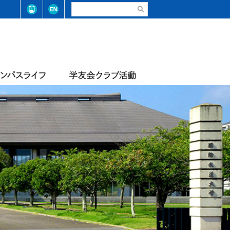
請・手続き（在学生）
弓道部
請・手続き（卒業生）
ステム整備に係る基本方針
合気道部
生相談
学学則
サッカー部
学大学院学則
バレーボール部
店
テニス・ソフトテニス部
情報
届出等
陸上競技部
・コード
レスリング部
ライフセービング部
報
評価報告
トレーナーチーム
軟式野球準クラブ
スライフアンケート
生数・卒業/修了生数
トライアスロン同好会
サッカー同好会
華道部
動等の状況
フランス文化部
の不正防止への取り組み