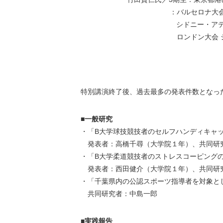
：バルセロナ大会 水
シドニー・アテネ・
ロンドン大会
特別講演終了後、過去最多の発表件数となっ
■一般研究
・「B大学球技競技者のセルフハンディキャ
発表者：高橋千尋（大学院１年）、共同研
・「B大学柔道競技者のストレスコーピング
発表者：西田健介（大学院１年）、共同研
・「千葉県内の公認スポーツ指導者を対象と
共同研究者：中島一郎
■実践報告