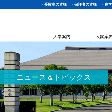
受験生の皆様
保護者の皆様
在学
学部入試
体育学部
進路（就
クラブ一
理事長
キャン
武道学
柔道部
Web出願
資格取得
学長あ
附属図
体育学
空手道
OP
大学院入
就職概要
沿革
なぎな
別科 武道
ラグビ
キャン
オープン
求人お申
建学の
大学院
ハンド
国際交
建学
進学相談
武大NAV
体操部
カリキ
校歌
水泳部
黒潮祭
取得可
入学金・
求人企業
校章
ゴルフ
卒業後
学費・
入試資料
キンボ
3つの
教員紹
ニュース＆トピックス
居合道
保険
アセス
ボクシ
各種手
野外ス
ミッシ
ストリ
教員紹
茶道部
ICG同
履修の