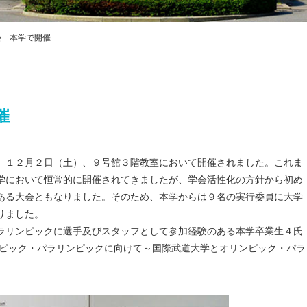
プライバシ
ハラスメン
教職課程自
会 本学で開催
FD・SD活
交通アクセス
催
１２月２日（土）、９号館３階教室において開催されました。これま
学において恒常的に開催されてきましたが、学会活性化の方針から初め
ある大会ともなりました。そのため、本学からは９名の実行委員に大学
りました。
リンピックに選手及びスタッフとして参加経験のある本学卒業生４氏
ンピック・パラリンピックに向けて～国際武道大学とオリンピック・パラ