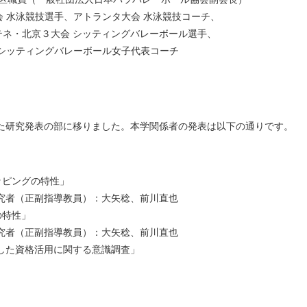
泳競技選手、アトランタ大会 水泳競技コーチ、
北京３大会 シッティングバレーボール選手、
 シッティングバレーボール女子代表コーチ
た研究発表の部に移りました。本学関係者の発表は以下の通りです。
ッピングの特性」
究者（正副指導教員）：大矢稔、前川直也
の特性」
究者（正副指導教員）：大矢稔、前川直也
した資格活用に関する意識調査」