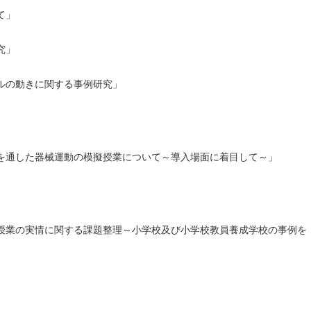
て」
究」
ルの動きに関する事例研究」
を通した器械運動の模擬授業について～導入場面に着目して～」
授業の実情に関する課題整理～小学校及び小学校教員養成学校の事例を