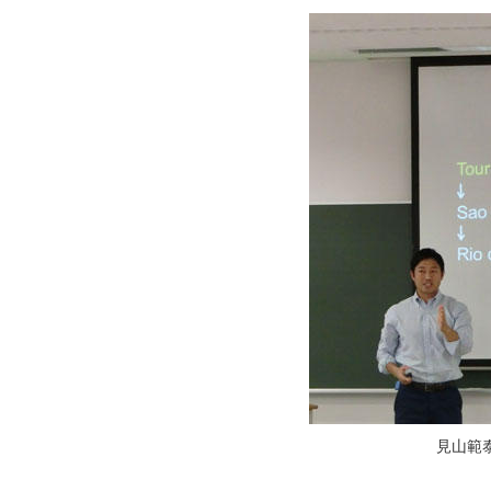
見山範
：リオディジ