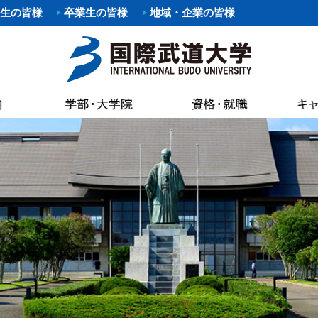
生の皆様
卒業生の皆様
地域・企業の皆様
要項
職）支援プログラム・イベント
覧
あいさつ
パスマップ
情報公開
各種証明書申
科
剣道部
寄附行為
案内
いさつ
書館
各種証明書申
科
部
少林寺拳法部
内部統制シ
AC（国際武道大学蔵書検索）
試要項
状況（結果）
健康管理・学
た部
野球部
国際武道大
専修課程
ー部
パスカレンダー
バスケットボール部
国際武道大
キャンパス
し込みのお願い（求人受付）
精神・教育目標・各種方針
学生食堂・売
ボール部
バドミントン部
大学の活動
流プログラム
訓
会
I（求人検索）
学生アパート
ダンス部
設置認可・
ュラム
バーベル部
ガバナンス
能な資格
学費等
・卒業生アンケート
後援会
・ロゴ・シンボルマーク
部
ソフトボール部
中期計画
の進路
奨学金
請求
アルバイト情
ール部
サーフィン部
自己点検・
ポリシー
介
準クラブ
冬季競技準クラブ
大学行事
IBUキャンパ
メントポリシー
ング同好会
軽音楽同好会
教員数・学
続き
各種規則
ポーツ同好会
フットサル同好会
大学組織
ョン・ステイトメント
ートダンス同好会
ビーチバレー同好会
財務情報
介
書道部
教育研究活
好会
大学祭実行委員会
公約研究費
手引・授業概要