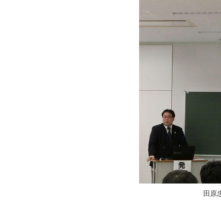
田原
：リオディジャ