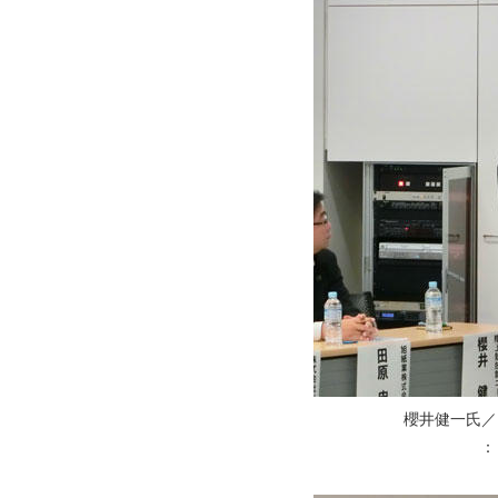
櫻井健一氏／
：リオディ