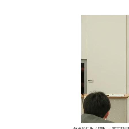
ストレング
竹田賢仁氏／3期生：東京都