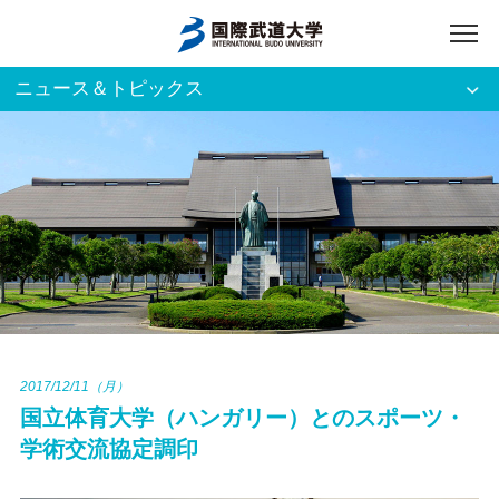
ニュース＆トピックス
アクセス
English
入試資料請求
ご利用者別
ホーム
大学案内
入試案内
2017/12/11（月）
国立体育大学（ハンガリー）とのスポーツ・
学部・大学院
学術交流協定調印
資格・就職